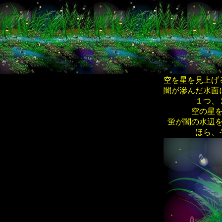
空を星を見上げ
闇が滲んだ水面
１つ、
空の星
蛍が闇の水辺
ほら、